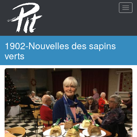
Aller
Toggl
au
navig
contenu
principal
1902-Nouvelles des sapins
verts