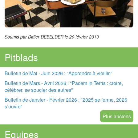
Soumis par Didier DEBELDER le 20 février 2019
Pitblads
Bulletin de Mai - Juin 2026 : "Apprendre à vieillir."
Bulletin de Mars - Avril 2026 : "Pacem In Terris : croire,
célébrer, se soucier des autres"
Bulletin de Janvier - Février 2026 : "2025 se ferme, 2026
s’ouvre"
Plus anciens
Equipes