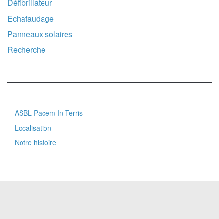
Défibrillateur
Echafaudage
Panneaux solaires
Recherche
ASBL Pacem In Terris
Footer
Localisation
menu
Notre histoire