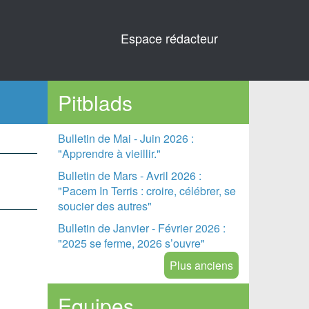
Espace rédacteur
Pitblads
Bulletin de Mai - Juin 2026 :
"Apprendre à vieillir."
Bulletin de Mars - Avril 2026 :
"Pacem In Terris : croire, célébrer, se
soucier des autres"
Bulletin de Janvier - Février 2026 :
"2025 se ferme, 2026 s’ouvre"
Plus anciens
Equipes