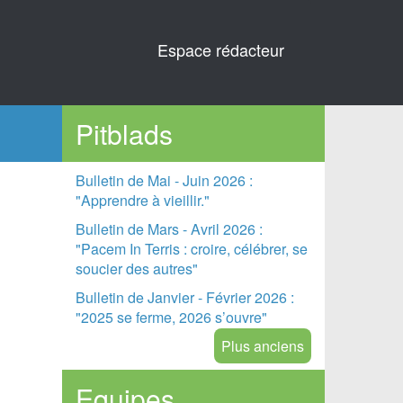
Espace rédacteur
Pitblads
Bulletin de Mai - Juin 2026 :
"Apprendre à vieillir."
Bulletin de Mars - Avril 2026 :
"Pacem In Terris : croire, célébrer, se
soucier des autres"
Bulletin de Janvier - Février 2026 :
"2025 se ferme, 2026 s’ouvre"
Plus anciens
Equipes