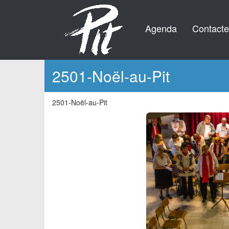
Aller
au
Main
User
contenu
Agenda
Contacte
principal
navigation
account
menu
2501-Noël-au-Pit
2501-Noël-au-Pit