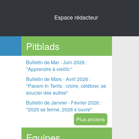
Espace rédacteur
Pitblads
Bulletin de Mai - Juin 2026 :
"Apprendre à vieillir."
Bulletin de Mars - Avril 2026 :
"Pacem In Terris : croire, célébrer, se
soucier des autres"
Bulletin de Janvier - Février 2026 :
"2025 se ferme, 2026 s’ouvre"
Plus anciens
Equipes