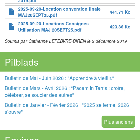
2019.pdf
2025-09-20-Location convention finale
441.71 Ko
MAJ20SEPT25.pdf
2025-09-20-Locations Consignes
423.36 Ko
Utilisation MAJ 20SEPT25.pdf
Soumis par Catherine LEFEBVRE-BIREN le 2 décembre 2019
Pitblads
Bulletin de Mai - Juin 2026 : "Apprendre à vieillir."
Bulletin de Mars - Avril 2026 : "Pacem In Terris : croire,
célébrer, se soucier des autres"
Bulletin de Janvier - Février 2026 : "2025 se ferme, 2026
s’ouvre"
Plus anciens
Equipes