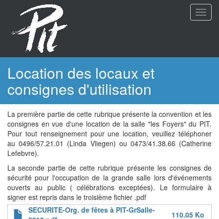
Aller
Toggl
au
navig
contenu
principal
Location des locaux et
consignes d'utilisation
La première partie de cette rubrique présente la convention et les
consignes en vue d'une location de la salle "les Foyers" du PIT.
Pour tout renseignement pour une location, veuillez téléphoner
au 0496/57.21.01 (Linda Vliegen) ou 0473/41.38.66 (Catherine
Lefebvre).
La seconde partie de cette rubrique présente les consignes de
sécurité pour l'occupation de la grande salle lors d'événements
ouverts au public ( célébrations exceptées). Le formulaire à
signer est repris dans le troisième fichier .pdf
SECURITE-Org. de fêtes à PIT-GrSalle-
110.05 Ko