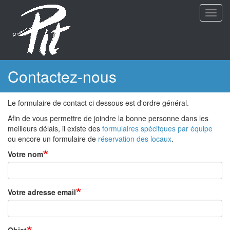
Aller
Toggl
au
navig
contenu
principal
Contactez-nous
Le formulaire de contact ci dessous est d'ordre général.
Afin de vous permettre de joindre la bonne personne dans les
meilleurs délais, il existe des
formulaires spécifques par équipe
ou encore un formulaire de
réservation des locaux
.
Votre nom
Votre adresse email